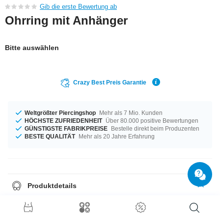
Gib die erste Bewertung ab
Ohrring mit Anhänger
Bitte auswählen
Crazy Best Preis Garantie
Weltgrößter Piercingshop
Mehr als 7 Mio. Kunden
HÖCHSTE ZUFRIEDENHEIT
Über 80.000 positive Bewertungen
GÜNSTIGSTE FABRIKPREISE
Bestelle direkt beim Produzenten
BESTE QUALITÄT
Mehr als 20 Jahre Erfahrung
Produktdetails
Ein Produkt für alle Gelegenheiten - erhältlich in der Materialstärke von
1,2 mm. Dieses Produkt ist für dich mit dem Durchmesser 8 mm erhältlich.
Dieser Stein ist Crystal und macht dieses Produkt zu etwas ganz