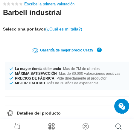
Escribe la primera valoración
Barbell industrial
Selecciona por favor
(¿Cuál es mi talla?)
Garantía de mejor precio Crazy
La mayor tienda del mundo
Más de 7M de clientes
MÁXIMA SATISFACCIÓN
Más de 80.000 valoraciones positivas
PRECIOS DE FÁBRICA
Pide directamente al productor
MEJOR CALIDAD
Más de 20 años de experiencia
Detalles del producto
Disponible en grosor de 1.6 mm. Longitud de 38 mm. 5 mm de diametro
de bola para lucir. ¿Y qué mejor compañía que este piercing fabricado
con precisión?