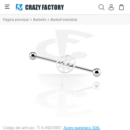
Página principal
Barbells
Barbell industrial
Código del artículo: TI-S-IND15907,
Acero quirúrgico 316L