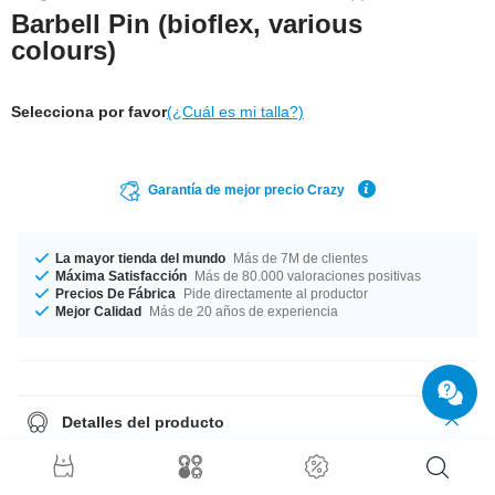
Barbell Pin (bioflex, various
colours)
Selecciona por favor
(¿Cuál es mi talla?)
Garantía de mejor precio Crazy
La mayor tienda del mundo
Más de 7M de clientes
Máxima Satisfacción
Más de 80.000 valoraciones positivas
Precios De Fábrica
Pide directamente al productor
Mejor Calidad
Más de 20 años de experiencia
Detalles del producto
En stock para ti en un diámetro de 1.6 mm. Disponible en largo 16 mm.
Disponible en diferentes colores como negro or blanco. ¡Este producto
delicado pero intenso es lo que necesitabas en tu vida!