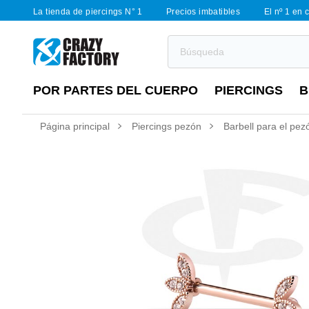
La tienda de piercings N° 1
Precios imbatibles
El nº 1 en 
POR PARTES DEL CUERPO
PIERCINGS
B
Página principal
Piercings pezón
Barbell para el pezó