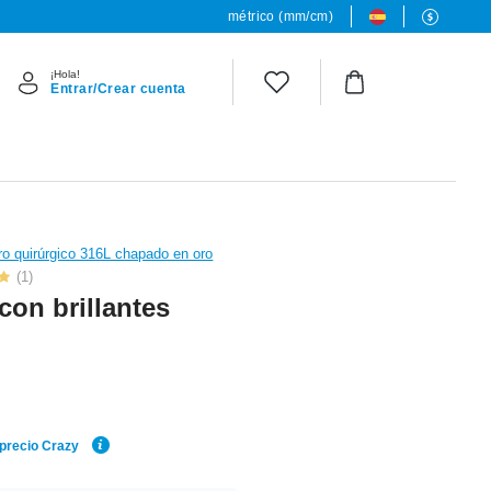
métrico (mm/cm)
¡Hola!
Entrar/Crear cuenta
o quirúrgico 316L chapado en oro
(1)
con brillantes
 precio Crazy