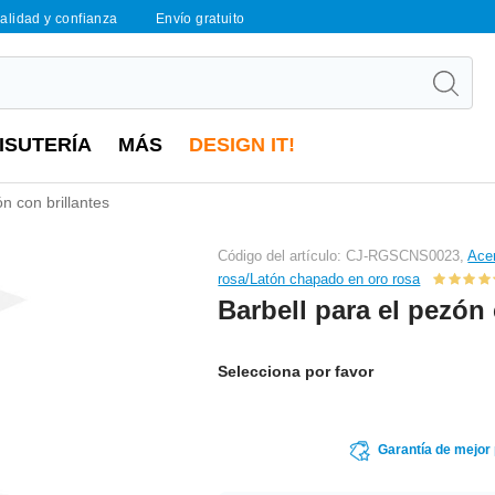
calidad y confianza
Envío gratuito
ISUTERÍA
MÁS
DESIGN IT!
n con brillantes
Código del artículo: CJ-RGSCNS0023,
Acer
rosa/Latón chapado en oro rosa
Barbell para el pezón 
Selecciona por favor
Garantía de mejor