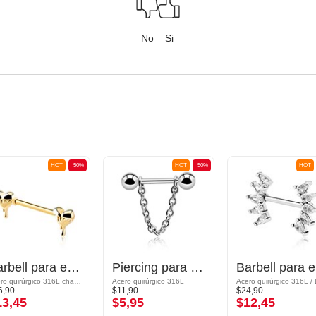
No
Si
HOT
-50%
HOT
-50%
HOT
Barbell para el pezón
Piercing para el pezón
Ba
Acero quirúrgico 316L chapado en oro/Latón chapado en oro
Acero quirúrgico 316L
6,90
$11,90
$24,90
13,45
$5,95
$12,45