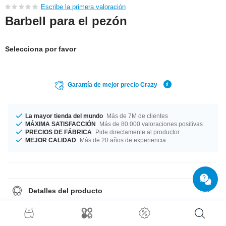
Escribe la primera valoración
Barbell para el pezón
Selecciona por favor
Garantía de mejor precio Crazy
La mayor tienda del mundo
Más de 7M de clientes
MÁXIMA SATISFACCIÓN
Más de 80.000 valoraciones positivas
PRECIOS DE FÁBRICA
Pide directamente al productor
MEJOR CALIDAD
Más de 20 años de experiencia
Detalles del producto
Fabricado en un grosor de 1.6 mm. Fabricado en diferentes longitudes
desde 10 mm hasta 20 mm. Elegante pero atrevido en color aurora
boreal ¿Y qué mejor compañía que este piercing de alta calidad?