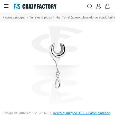
Página principal
Túneles & plugs
Half Túnel (acero, plateado, acabado bril
Código del artículo: EVT-HTN-51,
Acero quirúrgico 316L / Latón plateado