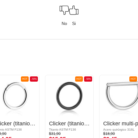
No
Si
HOT
-50%
HOT
-50%
HOT
Clicker (titanio, acabado brillante)
Clicker (titanio, negro, acabado brillante)
anio ASTM F136
Titanio ASTM F136
Acero quirúrgico 316L
9,90
$31,90
$18,90