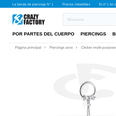
La tienda de piercings N° 1
Precios imbatibles
El nº 1 en 
POR PARTES DEL CUERPO
PIERCINGS
B
Página principal
Piercings aros
Clicker multi-purpose