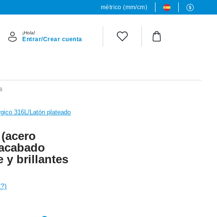
métrico (mm/cm)
¡Hola!
Entrar/Crear cuenta
s
rgico 316L/Latón plateado
 (acero
 acabado
 y brillantes
a?)