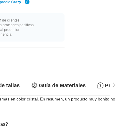
 precio Crazy
 de clientes
loraciones positivas
al productor
riencia
de tallas
Guía de Materiales
Preguntas
emas en color cristal. En resumen, un producto muy bonito no
bas?