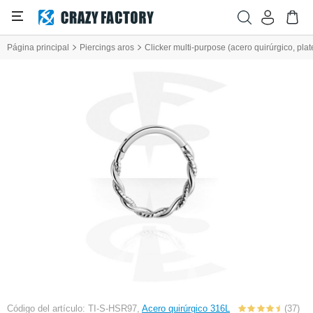
Página principal
Piercings aros
Clicker multi-purpose (acero quirúrgico, pla
Código del artículo: TI-S-HSR97,
Acero quirúrgico 316L
(37)