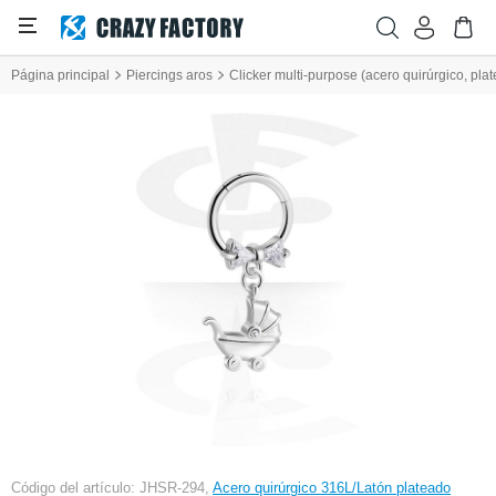
Página principal
Piercings aros
Clicker multi-purpose (acero quirúrgico, pla
Código del artículo: JHSR-294,
Acero quirúrgico 316L/Latón plateado