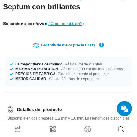
Septum con brillantes
Selecciona por favor
(¿Cuál es mi talla?)
Garantía de mejor precio Crazy
La mayor tienda del mundo
Más de 7M de clientes
MÁXIMA SATISFACCIÓN
Más de 80.000 valoraciones positivas
PRECIOS DE FÁBRICA
Pide directamente al productor
MEJOR CALIDAD
Más de 20 años de experiencia
Detalles del producto
Disponible en dos grosores: 1.2 mm y 1.6 mm. Las longitudes disponibles
van desde 6 mm hasta 7 mm. Cada longitud corresponde a una altura
diferente del producto, que estará entre 6 mm y 7 mm. Fabricado con
gemas de diversos colores para que puedas elegir el color que más te