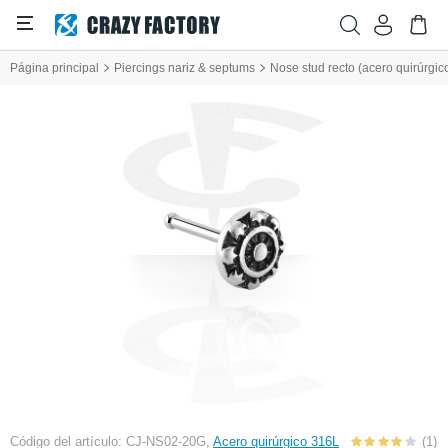
Página principal
Piercings nariz & septums
Nose stud recto (acero quirúrgic
Código del artículo: CJ-NS02-20G,
Acero quirúrgico 316L
(1)