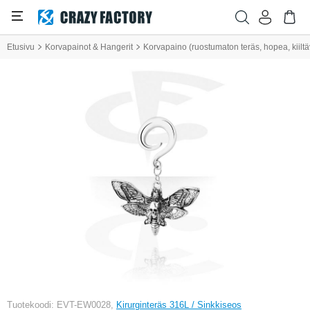
Etusivu
Korvapainot & Hangerit
Korvapaino (ruostumaton teräs, hopea, kiilt
Tuotekoodi: EVT-EW0028,
Kirurginteräs 316L / Sinkkiseos