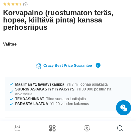
(9)
Korvapaino (ruostumaton teräs,
hopea, kiiltävä pinta) kanssa
perhosriipus
Valitse
Crazy Best Price Guarantee
Maailman #1 lävistyskauppa
Yli 7 miljoonaa asiakasta
SUURIN ASIAKASTYYTYVÄISYYS
Yli 80 000 positiivista
arvostelua
TEHDASHINNAT
Tilaa suoraan tuottajalta
PARASTA LAATUA
Yli 20 vuoden kokemus
Tuotetiedot