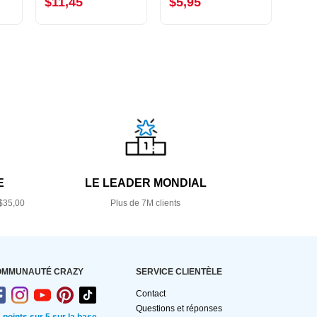
$11,45
$5,95
$3,
E
LE LEADER MONDIAL
$35,00
Plus de 7M clients
OMMUNAUTÉ CRAZY
SERVICE CLIENTÈLE
Contact
Questions et réponses