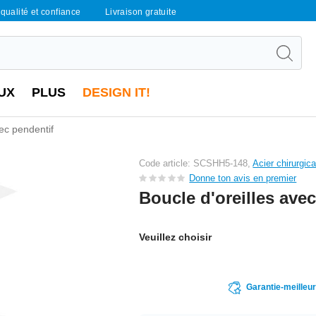
qualité et confiance
Livraison gratuite
UX
PLUS
DESIGN IT!
vec pendentif
Code article: SCSHH5-148,
Acier chirurgic
Donne ton avis en premier
Boucle d'oreilles ave
Veuillez choisir
Garantie-meilleu