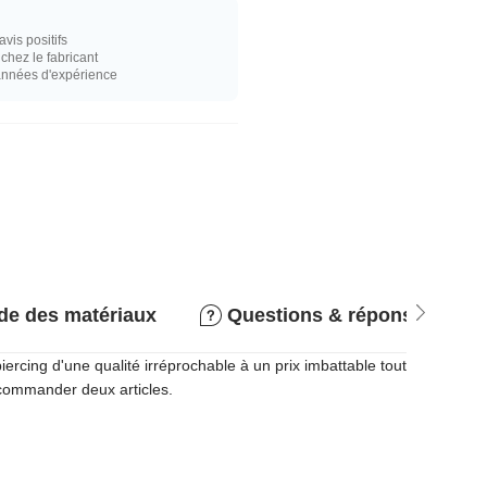
vis positifs
hez le fabricant
années d'expérience
de des matériaux
Questions & réponses
rcing d'une qualité irréprochable à un prix imbattable tout
e commander deux articles.