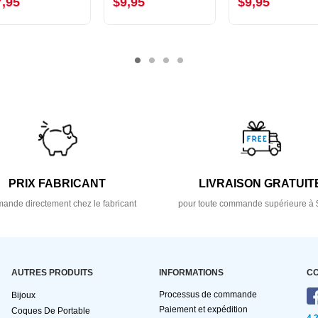
7,95
$9,95
$9,95
PRIX FABRICANT
LIVRAISON GRATUIT
nde directement chez le fabricant
pour toute commande supérieure à 
AUTRES PRODUITS
INFORMATIONS
C
Processus de commande
Bijoux
Paiement et expédition
Coques De Portable