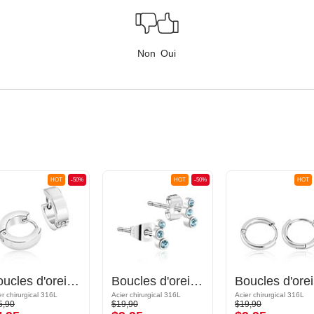
Non
Oui
HOT
-50%
HOT
-50%
HOT
Boucles d'oreilles Huggie
Boucles d'oreilles avec pierres en cristal
B
er chirurgical 316L
Acier chirurgical 316L
Acier chirurgical 316L
5,90
$19,90
$19,90