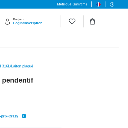
Métrique (mm/cm)
Bonjour!
Login/Inscription
al 316L/Laiton plaqué
c pendentif
r-prix-Crazy