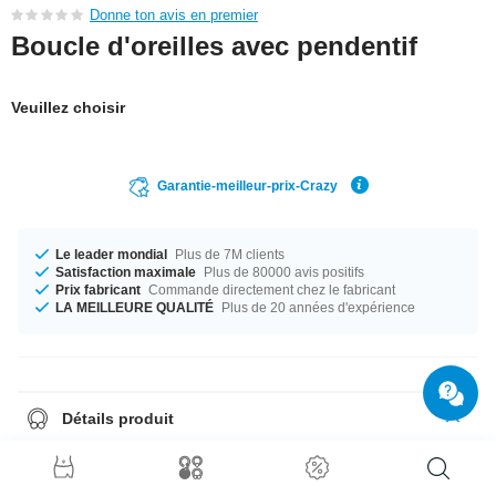
Donne ton avis en premier
Boucle d'oreilles avec pendentif
Veuillez choisir
Garantie-meilleur-prix-Crazy
Le leader mondial
Plus de 7M clients
Satisfaction maximale
Plus de 80000 avis positifs
Prix fabricant
Commande directement chez le fabricant
LA MEILLEURE QUALITÉ
Plus de 20 années d'expérience
Détails produit
Disponible en calibre 1.2 mm. Disponible en diamètre 8 mm. The stone
color is Crystal which makes it the ideal companion. Un beau piercing
d'une qualité irréprochable à un prix imbattable tout frais sorti de notre