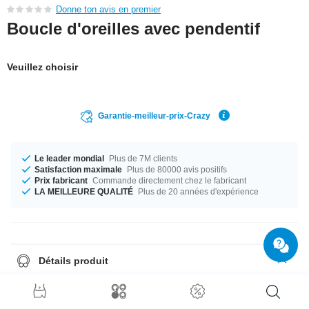
Donne ton avis en premier
Boucle d'oreilles avec pendentif
Veuillez choisir
Garantie-meilleur-prix-Crazy
Le leader mondial
Plus de 7M clients
Satisfaction maximale
Plus de 80000 avis positifs
Prix fabricant
Commande directement chez le fabricant
LA MEILLEURE QUALITÉ
Plus de 20 années d'expérience
Détails produit
Disponible en calibre 1.2 mm. Disponible en diamètre 8 mm. The stone
color is Crystal which makes it the ideal companion. Un beau piercing
d'une qualité irréprochable à un prix imbattable tout frais sorti de notre