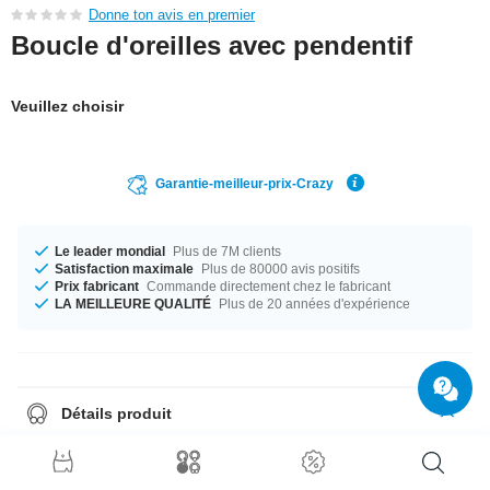
Donne ton avis en premier
Boucle d'oreilles avec pendentif
Veuillez choisir
Garantie-meilleur-prix-Crazy
Le leader mondial
Plus de 7M clients
Satisfaction maximale
Plus de 80000 avis positifs
Prix fabricant
Commande directement chez le fabricant
LA MEILLEURE QUALITÉ
Plus de 20 années d'expérience
Détails produit
Disponible en calibre 1.2 mm. Disponible en diamètre 8 mm. The stone
color is Crystal which makes it the ideal companion. Un beau piercing
d'une qualité irréprochable à un prix imbattable tout frais sorti de notre