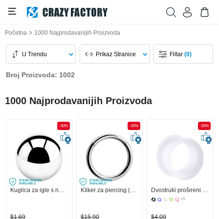
Početna
1000 Najprodavanijih Proizvoda
U Trendu
Prikaz Stranice
Filtar
(0)
Broj Proizvoda: 1002
1000 Najprodavanijih Proizvoda
-50%
-50%
-50%
Kuglica za igle s navojem (kirurški čelik, srebrna, sjajna završna obrada)
Kliker za piercing (kirurški čelik, srebrna, sjajna završna obrada)
Dvostruki prošireni tunel (silikon, razne boje)
+1
$1,69
$15,90
$4,09