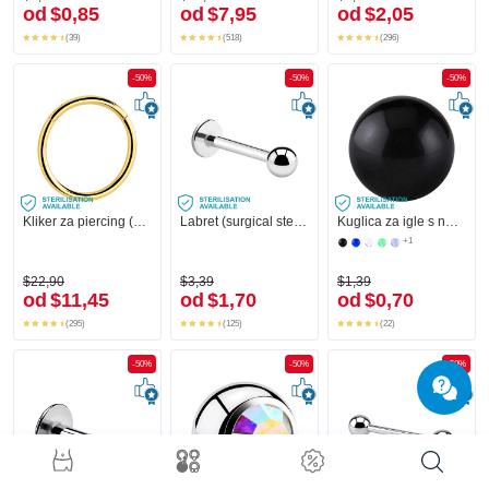
od
$0,85
od
$7,95
od
$2,05
(39)
(518)
(296)
-50%
-50%
-50%
Kliker za piercing (kirurški čelik, zlatna, sjajna završna obrada)
Labret (surgical steel, silver, shiny finish)
Kuglica za igle s navojem (akril, razne boje)
+1
$22,90
$3,39
$1,39
od
$11,45
od
$1,70
od
$0,70
(295)
(125)
(22)
-50%
-50%
-50%