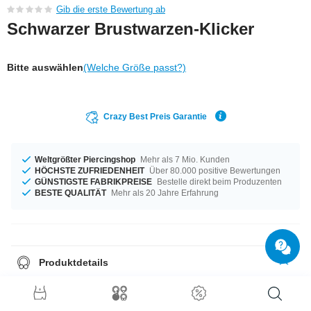
Gib die erste Bewertung ab
Schwarzer Brustwarzen-Klicker
Bitte auswählen
(Welche Größe passt?)
Crazy Best Preis Garantie
Weltgrößter Piercingshop
Mehr als 7 Mio. Kunden
HÖCHSTE ZUFRIEDENHEIT
Über 80.000 positive Bewertungen
GÜNSTIGSTE FABRIKPREISE
Bestelle direkt beim Produzenten
BESTE QUALITÄT
Mehr als 20 Jahre Erfahrung
Produktdetails
Dieses Piercing liegt in der Materialstärke von 1,6 mm für dich bereit. In
der Länge von 16 mm auf Lager vorrätig. Die Höhe beträgt unabhängig
von der Länge 12 mm. Ein tipptopp Produkt direkt vom Marktführer in