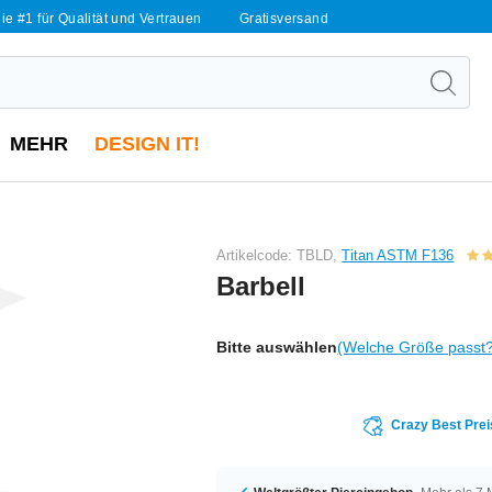
ie #1 für Qualität und Vertrauen
Gratisversand
MEHR
DESIGN IT!
Artikelcode: TBLD,
Titan ASTM F136
Barbell
Bitte auswählen
(Welche Größe passt
Crazy Best Prei