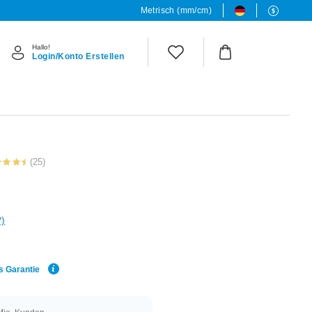
Metrisch (mm/cm)
Hallo!
Login/Konto Erstellen
(25)
?)
s Garantie