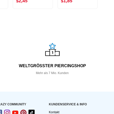
$2,45
$1,85
$5,
WELTGRÖSSTER PIERCINGSHOP
Mehr als 7 Mio. Kunden
AZY COMMUNITY
KUNDEN­SERVICE & INFO
Kontakt