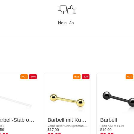
Nein
Ja
HOT
-50%
HOT
-50%
HOT
Barbell-Stab ohne Gewinde (Bioflex, mehrere Farben)
Barbell mit Kugeln
Barbell
flex
Vergoldeter Chirurgenstahl 316L
Titan ASTM F136
,59
$17,90
$19,90