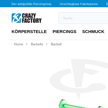
Der weltgrößte Piercingshop
Unschlagbare Fabrikpreise
D
KÖRPERSTELLE
PIERCINGS
SCHMUCK
Home
Barbells
Barbell