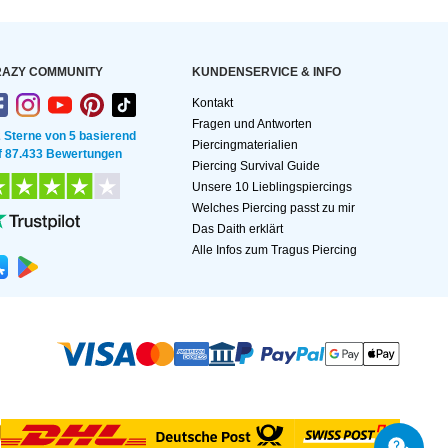
AZY COMMUNITY
KUNDEN­SERVICE & INFO
Kontakt
Fragen und Antworten
2 Sterne von 5 basierend
Piercingmaterialien
f 87.433 Bewertungen
Piercing Survival Guide
Unsere 10 Lieblingspiercings
Welches Piercing passt zu mir
Das Daith erklärt
Alle Infos zum Tragus Piercing