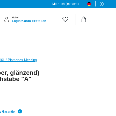
Metrisch (mm/cm)
Hallo!
Login/Konto Erstellen
16L / Plattiertes Messing
ber, glänzend)
hstabe "A"
s Garantie