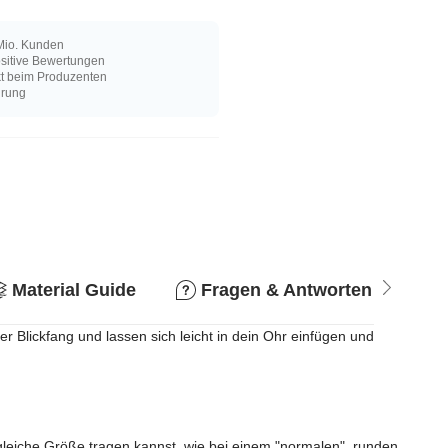
Mio. Kunden
sitive Bewertungen
kt beim Produzenten
hrung
Material Guide
Fragen & Antworten
R
er Blickfang und lassen sich leicht in dein Ohr einfügen und
leiche Größe tragen kannst, wie bei einem "normalen", runden