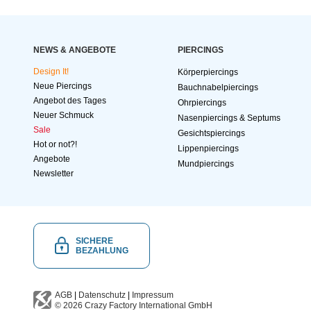
NEWS & ANGEBOTE
PIERCINGS
Design It!
Körperpiercings
Neue Piercings
Bauchnabelpiercings
Angebot des Tages
Ohrpiercings
Neuer Schmuck
Nasenpiercings & Septums
Sale
Gesichtspiercings
Hot or not?!
Lippenpiercings
Angebote
Mundpiercings
Newsletter
SICHERE
BEZAHLUNG
AGB
|
Datenschutz
|
Impressum
© 2026
Crazy Factory International
GmbH