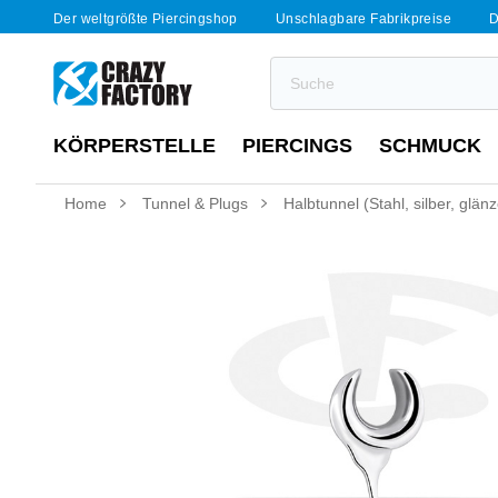
Der weltgrößte Piercingshop
Unschlagbare Fabrikpreise
D
KÖRPERSTELLE
PIERCINGS
SCHMUCK
Home
Tunnel & Plugs
Halbtunnel (Stahl, silber, glä