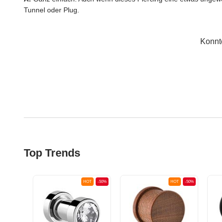
Tunnel oder Plug.
Konnt
Top Trends
OT
-50%
HOT
-50%
HOT
-50%