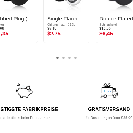
Ribbed Plug (Silikon, mehrere Farben)
Single Flared Tunnel (Chirurgenstahl, silber, glänzend) mit O-Ring
ikon
Chirurgenstahl 316L
Schmuckstein
,69
$5,49
$12,90
1,35
$2,75
$6,45
STIGSTE FABRIKPREISE
GRATISVERSAND
estelle direkt beim Produzenten
für Bestellungen über $35,00