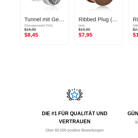
Double Flared Tunnel (Silikon, mehrere Farben)
Tunnel mit Gewinde (Chirurgenstahl, silber, glänzend) mit Kristallstein
Ribbed Plug (Holz)
Chirurgenstahl 316L
Holz
Sil
$16,90
$15,90
$2
$8,45
$7,95
$
DIE #1 FÜR QUALITÄT UND
GÜN
VERTRAUEN
B
Über 80.000 positive Bewertungen