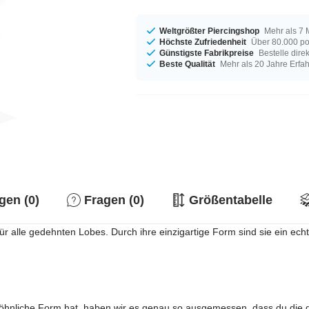
Weltgrößter Piercingshop
Mehr als 7 
Höchste Zufriedenheit
Über 80.000 po
Günstigste Fabrikpreise
Bestelle dire
Beste Qualität
Mehr als 20 Jahre Erfa
en (0)
Fragen (0)
Größentabelle
r alle gedehnten Lobes. Durch ihre einzigartige Form sind sie ein echt
hnliche Form hat, haben wir es genau so ausgemessen, dass du die g