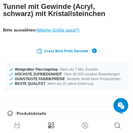
Tunnel mit Gewinde (Acryl,
schwarz) mit Kristallsteinchen
Bitte auswählen
(Welche Größe passt?)
Crazy Best Preis Garantie
Weltgrößter Piercingshop
Mehr als 7 Mio. Kunden
HÖCHSTE ZUFRIEDENHEIT
Über 80.000 positive Bewertungen
GÜNSTIGSTE FABRIKPREISE
Bestelle direkt beim Produzenten
BESTE QUALITÄT
Mehr als 20 Jahre Erfahrung
Produktdetails
Wer behauptet, Tunnel passen nicht zu einem
eleganten
Abendkleid
oder einem geschmackvollen
Cocktailkleid
, der