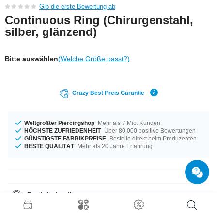
Gib die erste Bewertung ab
Continuous Ring (Chirurgenstahl,
silber, glänzend)
Bitte auswählen
(Welche Größe passt?)
Crazy Best Preis Garantie
Weltgrößter Piercingshop
Mehr als 7 Mio. Kunden
HÖCHSTE ZUFRIEDENHEIT
Über 80.000 positive Bewertungen
GÜNSTIGSTE FABRIKPREISE
Bestelle direkt beim Produzenten
BESTE QUALITÄT
Mehr als 20 Jahre Erfahrung
Produktdetails
Ein Produkt für alle Gelegenheiten - erhältlich in der Materialstärke von
1,0 mm. Der Durchmesser beträgt 8 mm. Ein tipptopp Produkt aus der