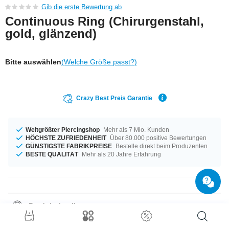
Gib die erste Bewertung ab
Continuous Ring (Chirurgenstahl,
gold, glänzend)
Bitte auswählen
(Welche Größe passt?)
Crazy Best Preis Garantie
Weltgrößter Piercingshop
Mehr als 7 Mio. Kunden
HÖCHSTE ZUFRIEDENHEIT
Über 80.000 positive Bewertungen
GÜNSTIGSTE FABRIKPREISE
Bestelle direkt beim Produzenten
BESTE QUALITÄT
Mehr als 20 Jahre Erfahrung
Produktdetails
In der Materialstärke von 1,0 mm auf Lager vorrätig. Dieses Produkt ist für
dich mit dem Durchmesser 8 mm erhältlich. Ein umwerfendes Produkt, an