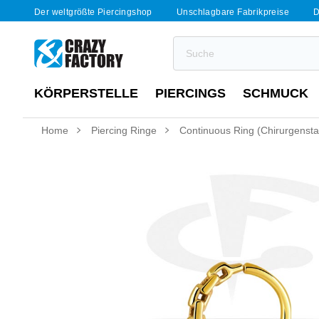
Der weltgrößte Piercingshop
Unschlagbare Fabrikpreise
D
KÖRPERSTELLE
PIERCINGS
SCHMUCK
Home
Piercing Ringe
Continuous Ring (Chirurgenstah