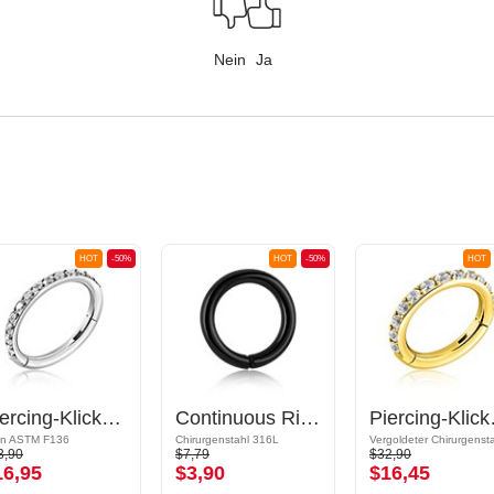
Nein
Ja
HOT
-50%
HOT
-50%
HOT
Piercing-Klicker (Titan, silber, glänzend) mit Kristallsteinchen
Continuous Ring (Chirurgenstahl, schwarz, glänzend)
Piercing-Klicke
an ASTM F136
Chirurgenstahl 316L
3,90
$7,79
$32,90
16,95
$3,90
$16,45