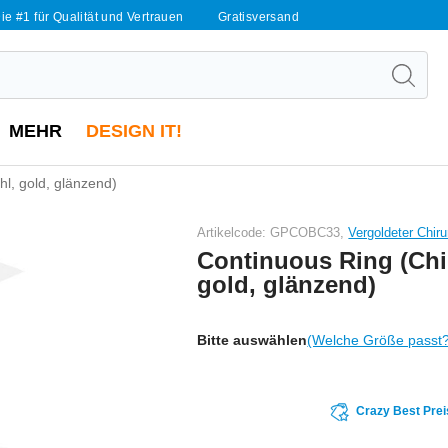
ie #1 für Qualität und Vertrauen
Gratisversand
MEHR
DESIGN IT!
l, gold, glänzend)
Artikelcode: GPCOBC33,
Vergoldeter Chir
Continuous Ring (Chi
gold, glänzend)
Bitte auswählen
(Welche Größe passt
Crazy Best Prei