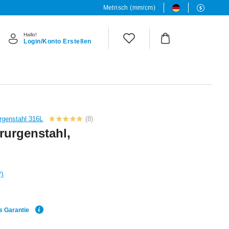
Metrisch (mm/cm)
Hallo!
Login/Konto Erstellen
urgenstahl 316L
(8)
rurgenstahl,
?)
s Garantie