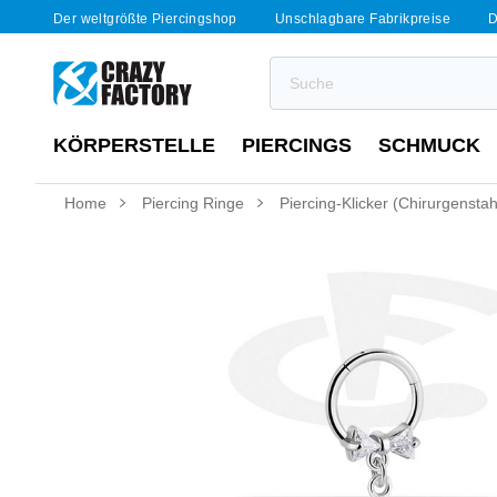
Der weltgrößte Piercingshop
Unschlagbare Fabrikpreise
D
KÖRPERSTELLE
PIERCINGS
SCHMUCK
Home
Piercing Ringe
Piercing-Klicker (Chirurgenstah