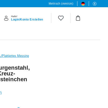
Metrisch (mm/cm)
Hallo!
Login/Konto Erstellen
L/Plattiertes Messing
urgenstahl,
Kreuz-
lsteinchen
?)