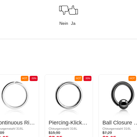
Nein
Ja
HOT
-50%
HOT
-50%
HOT
Continuous Ring (Chirurgenstahl, silber, glänzend)
Piercing-Klicker (Chirurgenstahl, silber, glänzend)
Ball Closure Ring (Chirurgenstahl, sch
rurgenstahl 316L
Chirurgenstahl 316L
Chirurgenstahl 316L
,09
$15,90
$7,29