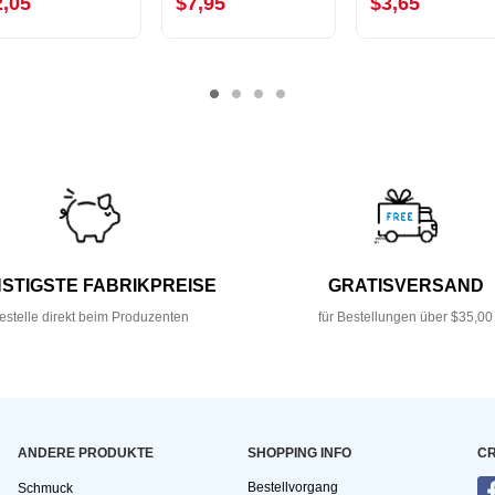
2,05
$7,95
$3,65
STIGSTE FABRIKPREISE
GRATISVERSAND
estelle direkt beim Produzenten
für Bestellungen über $35,00
ANDERE PRODUKTE
SHOPPING INFO
CR
Bestellvorgang
Schmuck