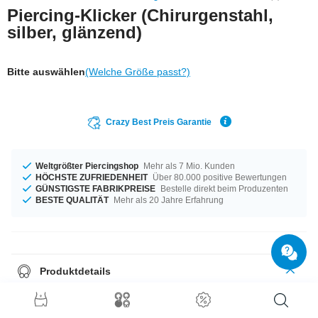
Piercing-Klicker (Chirurgenstahl,
silber, glänzend)
Bitte auswählen
(Welche Größe passt?)
Crazy Best Preis Garantie
Weltgrößter Piercingshop
Mehr als 7 Mio. Kunden
HÖCHSTE ZUFRIEDENHEIT
Über 80.000 positive Bewertungen
GÜNSTIGSTE FABRIKPREISE
Bestelle direkt beim Produzenten
BESTE QUALITÄT
Mehr als 20 Jahre Erfahrung
Produktdetails
Ein Produkt für alle Gelegenheiten - erhältlich in der Materialstärke von
1,2 mm. Dieses Produkt ist für dich mit dem Durchmesser 8 mm erhältlich.
Ein cooles Produkt zu einem unschlagbaren Preis direkt von der Factory!