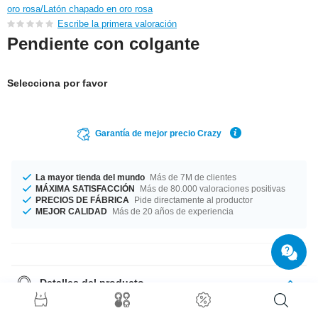
oro rosa/Latón chapado en oro rosa
Escribe la primera valoración
Pendiente con colgante
Selecciona por favor
Garantía de mejor precio Crazy
La mayor tienda del mundo
Más de 7M de clientes
MÁXIMA SATISFACCIÓN
Más de 80.000 valoraciones positivas
PRECIOS DE FÁBRICA
Pide directamente al productor
MEJOR CALIDAD
Más de 20 años de experiencia
Detalles del producto
Grosor de 1.2 mm. Diámetro de 8 mm. Elegante pero atrevido en color
cristal Amor a primera vista: fabricado con materiales de alta calidad y