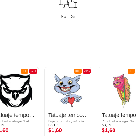
No
Si
HOT
-50%
HOT
-50%
HOT
Tatuaje temporal
Tatuaje temporal
el calca al agua/Tinta
Papel calca al agua/Tinta
Papel calca al agua/Tin
,19
$3,19
$3,19
1,60
$1,60
$1,60