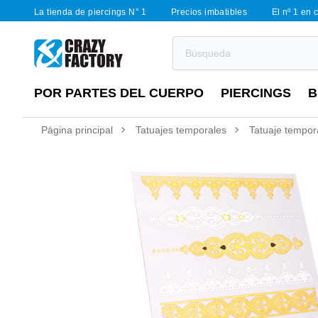
La tienda de piercings N° 1
Precios imbatibles
El nº 1 en 
POR PARTES DEL CUERPO
PIERCINGS
B
Página principal
Tatuajes temporales
Tatuaje tempor