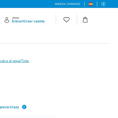
métrico (mm/cm)
¡Hola!
Entrar/Crear cuenta
calca al agua/Tinta
 precio Crazy