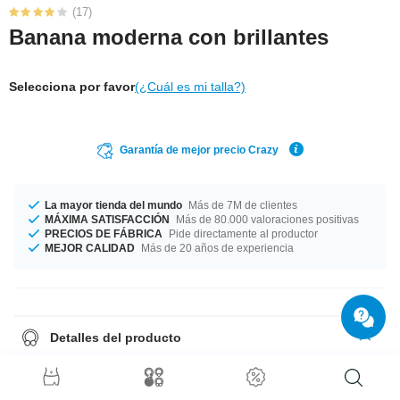
(17)
Banana moderna con brillantes
Selecciona por favor
(¿Cuál es mi talla?)
Garantía de mejor precio Crazy
La mayor tienda del mundo
Más de 7M de clientes
MÁXIMA SATISFACCIÓN
Más de 80.000 valoraciones positivas
PRECIOS DE FÁBRICA
Pide directamente al productor
MEJOR CALIDAD
Más de 20 años de experiencia
Detalles del producto
En stock para ti en un diámetro de 1.6 mm. Disponible para ti en un largo
de 10 mm. Para este maravilloso artículo tenemos un montón de piedras
de diferentes colores. (Por ejemplo aurora boreal y violeta). ¡Un producto