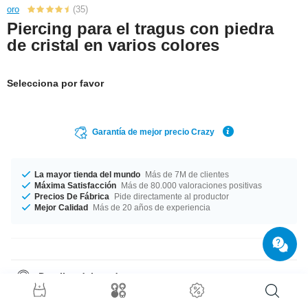
oro
(35)
Piercing para el tragus con piedra
de cristal en varios colores
Selecciona por favor
Garantía de mejor precio Crazy
La mayor tienda del mundo
Más de 7M de clientes
Máxima Satisfacción
Más de 80.000 valoraciones positivas
Precios De Fábrica
Pide directamente al productor
Mejor Calidad
Más de 20 años de experiencia
Detalles del producto
En stock para ti en un diámetro de 1.2 mm. Este producto está disponible
con una longitud de 6 mm. La talla de la bola incluída es de 4 mm. Para