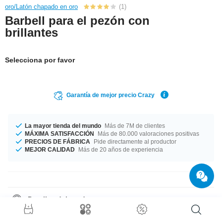
oro/Latón chapado en oro
(1)
Barbell para el pezón con
brillantes
Selecciona por favor
Garantía de mejor precio Crazy
La mayor tienda del mundo
Más de 7M de clientes
MÁXIMA SATISFACCIÓN
Más de 80.000 valoraciones positivas
PRECIOS DE FÁBRICA
Pide directamente al productor
MEJOR CALIDAD
Más de 20 años de experiencia
Detalles del producto
Grosor de 1.6 mm. Elige tu tamaño desde 10 mm a 18 mm de longitud.
Elegante pero atrevido en color aurora boreal Ya lo tienes: de alta calidad