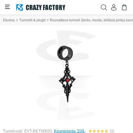
Etusivu
Tunnelit & plugit
Ruuvattava tunneli (teräs, musta, kiiltävä pinta) kanssa
Tuotekoodi: EVT-BKTN0020,
Kirurginteräs 316L
(1)