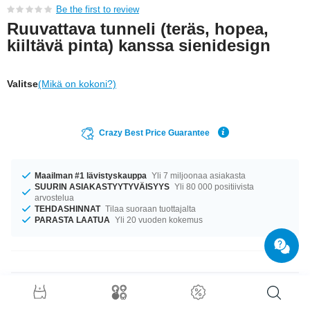
Be the first to review
Ruuvattava tunneli (teräs, hopea,
kiiltävä pinta) kanssa sienidesign
Valitse
(Mikä on kokoni?)
Crazy Best Price Guarantee
Maailman #1 lävistyskauppa
Yli 7 miljoonaa asiakasta
SUURIN ASIAKASTYYTYVÄISYYS
Yli 80 000 positiivista
arvostelua
TEHDASHINNAT
Tilaa suoraan tuottajalta
PARASTA LAATUA
Yli 20 vuoden kokemus
Tuotetiedot
Täydellinen kumppani eri tilanteisiin... Saatavilla halkaisijoilla 8 mm–16