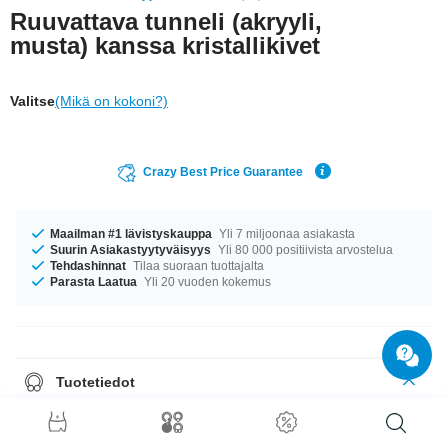
Ruuvattava tunneli (akryyli,
musta) kanssa kristallikivet
Valitse
(Mikä on kokoni?)
Crazy Best Price Guarantee
Maailman #1 lävistyskauppa
Yli 7 miljoonaa asiakasta
Suurin Asiakastyytyväisyys
Yli 80 000 positiivista arvostelua
Tehdashinnat
Tilaa suoraan tuottajalta
Parasta Laatua
Yli 20 vuoden kokemus
Tuotetiedot
Klassinen flesh-tunneli, jossa on pieniä tekotimantteja eri väreissä. Sopii
yhteen minkä tahansa arkisen tai juhlavammankin asun kanssa.
Syystäkin siis yksi myydyimmistä koruistamme!