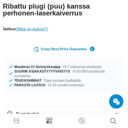
Ribattu plugi (puu) kanssa
perhonen-laserkaiverrus
Valitse
(Mikä on kokoni?)
Crazy Best Price Guarantee
Maailman #1 lävistyskauppa
Yli 7 miljoonaa asiakasta
SUURIN ASIAKASTYYTYVÄISYYS
Yli 80 000 positiivista
arvostelua
TEHDASHINNAT
Tilaa suoraan tuottajalta
PARASTA LAATUA
Yli 20 vuoden kokemus
Tuotetiedot
Oli kokosi mikä tahansa, meiltä löytyy. Saatavana halkaisijoilla 9 mm–50
mm. Valittavanasi on useita eri puulaatuja: kirsikka, pyökki, saarni,