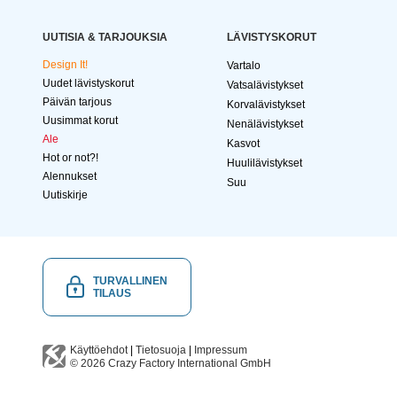
UUTISIA & TARJOUKSIA
LÄVISTYSKORUT
Design It!
Vartalo
Uudet lävistyskorut
Vatsalävistykset
Päivän tarjous
Korvalävistykset
Uusimmat korut
Nenälävistykset
Ale
Kasvot
Hot or not?!
Huulilävistykset
Alennukset
Suu
Uutiskirje
TURVALLINEN
TILAUS
Käyttöehdot
|
Tietosuoja
|
Impressum
© 2026
Crazy Factory International
GmbH