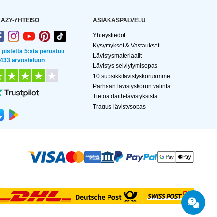
AZY-YHTEISÖ
ASIAKASPALVELU
Yhteystiedot
Kysymykset & Vastaukset
2 pistettä 5:stä perustuu
Lävistysmateriaalit
 433 arvosteluun
Lävistys selviytymisopas
10 suosikkilävistyskoruamme
Parhaan lävistyskorun valinta
Tietoa daith-lävistyksistä
Tragus-lävistysopas