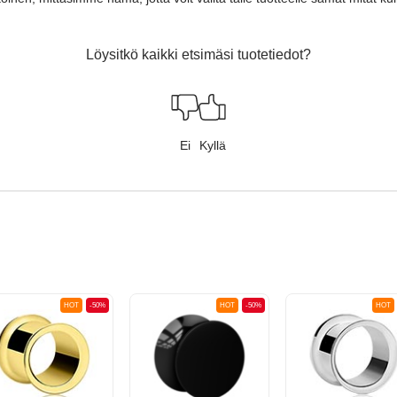
Löysitkö kaikki etsimäsi tuotetiedot?
Ei
Kyllä
HOT
-50%
HOT
-50%
HOT