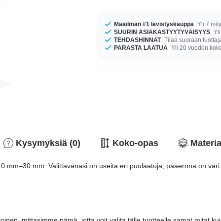
Maailman #1 lävistyskauppa
Yli 7 mil
SUURIN ASIAKASTYYTYVÄISYYS
Yli
TEHDASHINNAT
Tilaa suoraan tuottaj
PARASTA LAATUA
Yli 20 vuoden ko
Kysymyksiä (0)
Koko-opas
Materia
a 10 mm–30 mm. Valittavanasi on useita eri puulaatuja; pääerona on väri
, mittasimme nämä, jotta voit valita tälle tuotteelle samat mitat kuin "ta