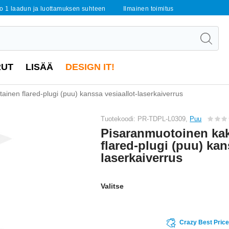
o 1 laadun ja luottamuksen suhteen
Ilmainen toimitus
RUT
LISÄÄ
DESIGN IT!
inen flared-plugi (puu) kanssa vesiaallot-laserkaiverrus
Tuotekoodi: PR-TDPL-L0309,
Puu
Pisaranmuotoinen kak
flared-plugi (puu) kan
laserkaiverrus
Valitse
Crazy Best Pric