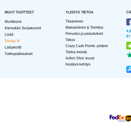
MUUT TUOTTEET
YLEISTÄ TIETOA
CR
Tilaaminen
Muotikorut
Maksaminen & Toimitus
Kännykän Suojakuoret
4,
Peruutus ja palautukset
Lisää
87
Takuu
Design It!
Crazy Cash Points -pisteet
Lahjakortti
Tietoa meistä
Tukkupakkaukset
Action Shot -kuvat
Kestävä kehitys