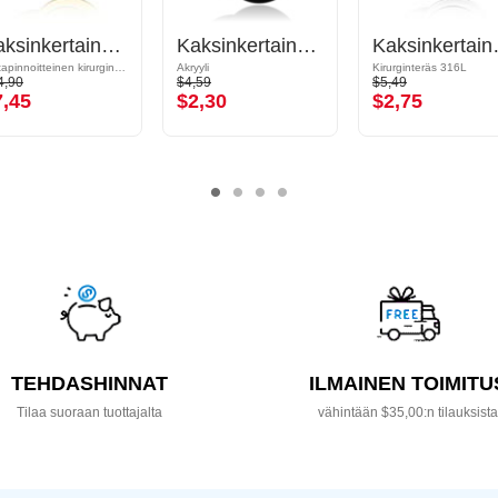
Kaksinkertainen flared-tunneli (kirurginen teräs, kulta, kiiltävä pinta)
Kaksinkertainen flared-plugi (akryyli, eri värejä)
Kaksinkertainen flar
Kultapinnoitteinen kirurginteräs 316L
Akryyli
Kirurginteräs 316L
4,90
$4,59
$5,49
7,45
$2,30
$2,75
TEHDASHINNAT
ILMAINEN TOIMITU
Tilaa suoraan tuottajalta
vähintään $35,00:n tilauksist