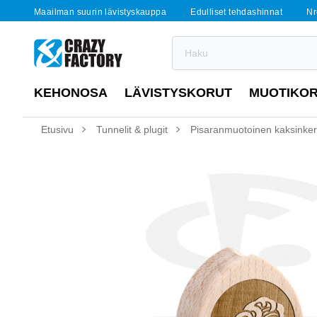
Maailman suurin lävistyskauppa
Edulliset tehdashinnat
Nr
KEHONOSA
LÄVISTYSKORUT
MUOTIKO
Etusivu
Tunnelit & plugit
Pisaranmuotoinen kaksinkerta