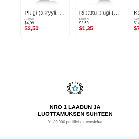
Kaksinkertainen flared-tunneli (kirurginen teräs, ruusukulta, kiiltävä pinta)
Plugi (akryyli, eri värejä) kanssa O-renkaat
Ribattu plugi (silikoni, eri värejä)
Ruusukultapinnoitteinen kirurginteräs 316L
Akryyli
Silikoni
$4,99
$2,69
$1
$2,50
$1,35
$
NRO 1 LAADUN JA
LUOTTAMUKSEN SUHTEEN
Yli 80 000 positiivista arvostelua