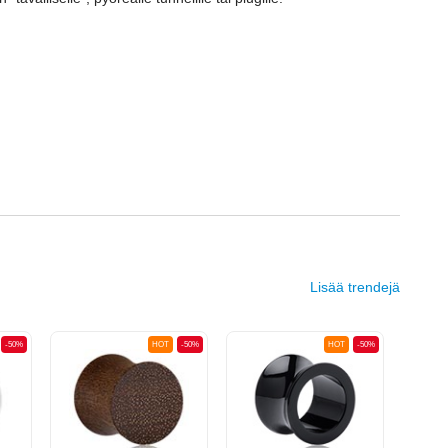
Lisää trendejä
-50%
HOT
-50%
HOT
-50%