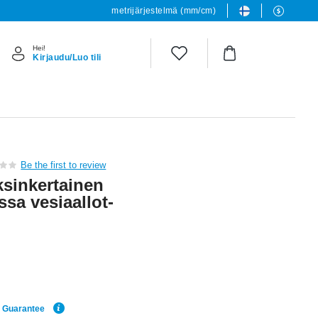
metrijärjestelmä (mm/cm)
Hei!
Kirjaudu/Luo tili
Be the first to review
sinkertainen
ssa vesiaallot-
e Guarantee