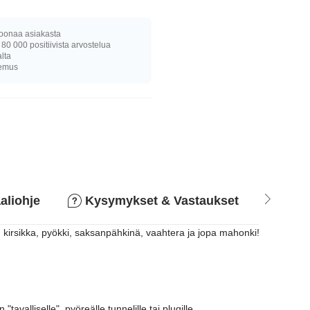
joonaa asiakasta
 80 000 positiivista arvostelua
alta
kemus
aliohje
Kysymykset & Vastaukset
Pala
: kirsikka, pyökki, saksanpähkinä, vaahtera ja jopa mahonki!
valliselle", pyöreälle tunnelille tai plugille.