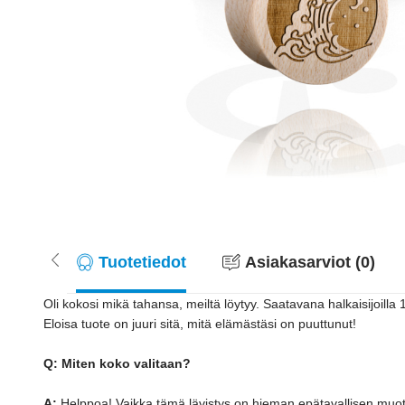
Tuotetiedot
Asiakasarviot (0)
Oli kokosi mikä tahansa, meiltä löytyy. Saatavana halkaisijoill
Eloisa tuote on juuri sitä, mitä elämästäsi on puuttunut!
Q: Miten koko valitaan?
A:
Helppoa! Vaikka tämä lävistys on hieman epätavallisen muotoinen