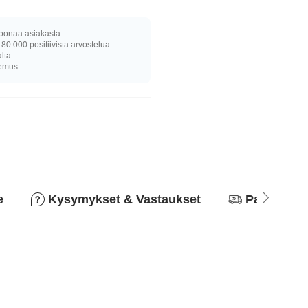
joonaa asiakasta
 80 000 positiivista arvostelua
alta
kemus
e
Kysymykset & Vastaukset
Palautusk