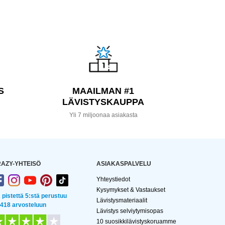
S
MAAILMAN #1
LÄVISTYSKAUPPA
a
Yli 7 miljoonaa asiakasta
AZY-YHTEISÖ
ASIAKASPALVELU
Yhteystiedot
Kysymykset & Vastaukset
2 pistettä 5:stä perustuu
Lävistysmateriaalit
 418 arvosteluun
Lävistys selviytymisopas
10 suosikkilävistyskoruamme