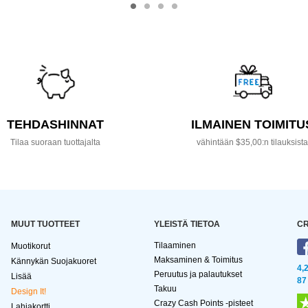
TEHDASHINNAT
ILMAINEN TOIMITU
Tilaa suoraan tuottajalta
vähintään $35,00:n tilauksist
MUUT TUOTTEET
YLEISTÄ TIETOA
CR
Tilaaminen
Muotikorut
Maksaminen & Toimitus
Kännykän Suojakuoret
4,
Peruutus ja palautukset
Lisää
87
Takuu
Design It!
Crazy Cash Points -pisteet
Lahjakortti