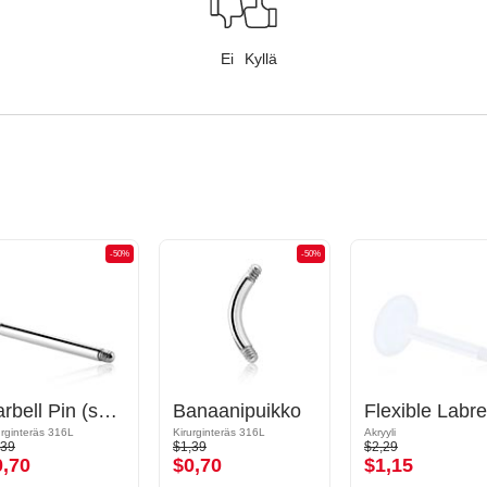
Ei
Kyllä
-50%
-50%
Barbell Pin (surgical steel, silver, shiny finish)
Banaanipuikko
urginteräs 316L
Kirurginteräs 316L
Akryyli
,39
$1,39
$2,29
0,70
$0,70
$1,15