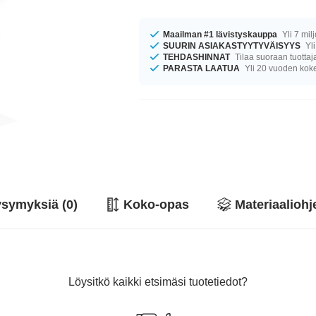
Maailman #1 lävistyskauppa
Yli 7 mil
SUURIN ASIAKASTYYTYVÄISYYS
Yli
TEHDASHINNAT
Tilaa suoraan tuottaj
PARASTA LAATUA
Yli 20 vuoden ko
symyksiä (0)
Koko-opas
Materiaaliohj
Löysitkö kaikki etsimäsi tuotetiedot?