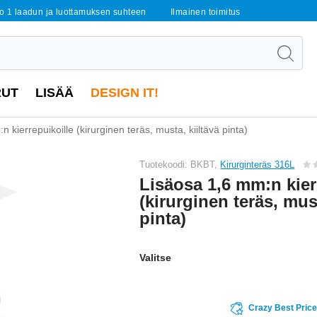
o 1 laadun ja luottamuksen suhteen
Ilmainen toimitus
RUT
LISÄÄ
DESIGN IT!
 kierrepuikoille (kirurginen teräs, musta, kiiltävä pinta)
Tuotekoodi: BKBT,
Kirurginteräs 316L
Lisäosa 1,6 mm:n kier
(kirurginen teräs, must
pinta)
Valitse
Crazy Best Pric