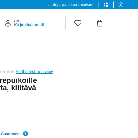
metrijärjestelmä (mm/cm)
Hei!
Kirjaudu/Luo tili
Be the first to review
repuikoille
a, kiiltävä
e Guarantee