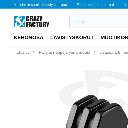
Maailman suurin lävistyskauppa
Edulliset tehdashinnat
Nr
KEHONOSA
LÄVISTYSKORUT
MUOTIKO
Etusivu
Palloja, nappeja ynnä muuta
Lisäosa 1,6 mm:n