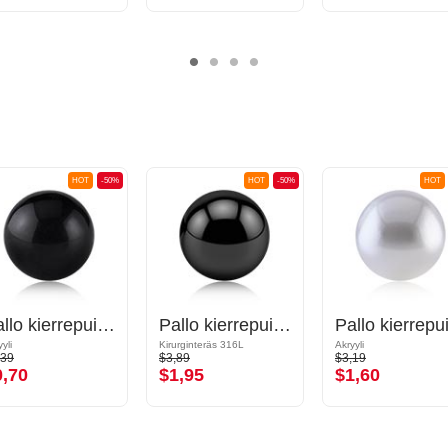
HOT
-50%
HOT
-50%
HOT
Pallo kierrepuikoille (akryyli, eri värejä)
Pallo kierrepuikoille (kirurginen teräs, musta, kiiltävä pinta)
yli
Kirurginteräs 316L
Akryyli
,39
$3,89
$3,19
0,70
$1,95
$1,60