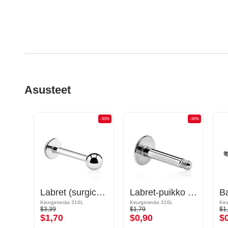
Asusteet
-50%
-50%
-50%
Hevosenkenkäpuikko
Labret (surgical steel, silver, shiny finish)
Labret-puikko (kirurginen teräs, hopea, kiiltävä pinta)
Kultapinnoitteinen kirurginteräs 316L
Kirurginteräs 316L
Kirurginteräs 316L
Kir
$3,39
$1,79
$1
$1,70
$0,90
$