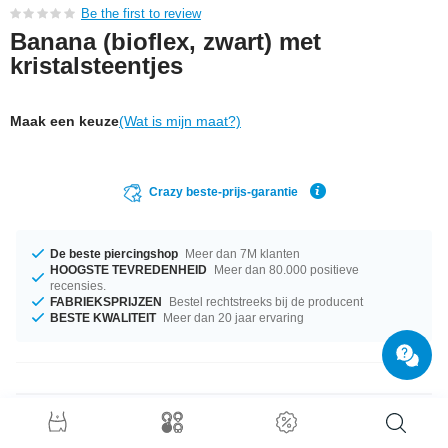
Be the first to review
Banana (bioflex, zwart) met
kristalsteentjes
Maak een keuze
(Wat is mijn maat?)
Crazy beste-prijs-garantie
De beste piercingshop
Meer dan 7M klanten
HOOGSTE TEVREDENHEID
Meer dan 80.000 positieve
recensies.
FABRIEKSPRIJZEN
Bestel rechtstreeks bij de producent
BESTE KWALITEIT
Meer dan 20 jaar ervaring
Productgegevens
Op voorraad met een dikte van 1.6 mm. Dit is beschikbaar in 18 mm. De