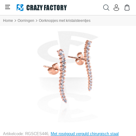
Home
Oorringen
Oorknopjes met kristalsteentjes
Artikelcode: RGSCES446,
Met roségoud verguld chirurgisch staal