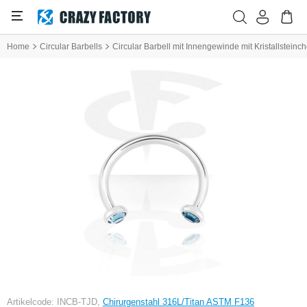
Home
Circular Barbells
Circular Barbell mit Innengewinde mit Kristallsteinc
Artikelcode: INCB-TJD,
Chirurgenstahl 316L/Titan ASTM F136