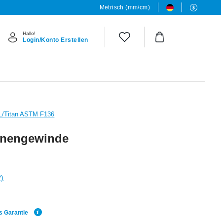
Metrisch (mm/cm)
Hallo!
Login/Konto Erstellen
6L/Titan ASTM F136
Innengewinde
?)
s Garantie