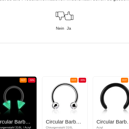
Nein
Ja
HOT
-50%
HOT
-50%
HOT
Circular Barbell mit "Glow in the dark" Aufsatz
Circular Barbell mit Kugeln und Kristallsteinchen
Circular 
rurgenstahl 316L / Acryl
Chirurgenstahl 316L
Acryl