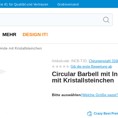
ie #1 für Qualität und Vertrauen
Gratisversand
MEHR
DESIGN IT!
inde mit Kristallsteinchen
Artikelcode: INCB-TJD,
Chirurgenstahl 31
Gib die erste Bewertung ab
Circular Barbell mit 
mit Kristallsteinchen
Bitte auswählen
(Welche Größe passt
Crazy Best Prei