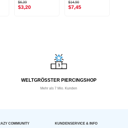
$6,39
$14,90
$11,9
$3,20
$7,45
$5,
WELTGRÖSSTER PIERCINGSHOP
Mehr als 7 Mio. Kunden
AZY COMMUNITY
KUNDEN­SERVICE & INFO