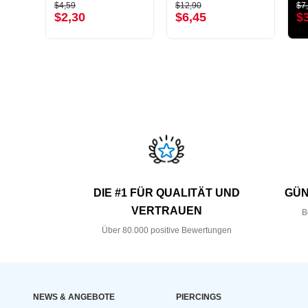
$4,59
$12,90
$7
$2,30
$6,45
$
DIE #1 FÜR QUALITÄT UND
GÜN
VERTRAUEN
B
Über 80.000 positive Bewertungen
NEWS & ANGEBOTE
PIERCINGS