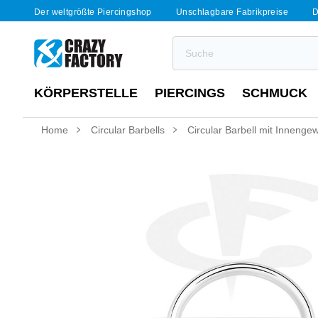
Der weltgrößte Piercingshop
Unschlagbare Fabrikpreise
D
KÖRPERSTELLE
PIERCINGS
SCHMUCK
Home
Circular Barbells
Circular Barbell mit Innengew