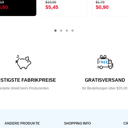
,19
$10,90
$1,79
3,60
$5,45
$0,90
STIGSTE FABRIKPREISE
GRATISVERSAND
estelle direkt beim Produzenten
für Bestellungen über $35,00
ANDERE PRODUKTE
SHOPPING INFO
CR