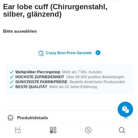
Ear lobe cuff (Chirurgenstahl,
silber, glänzend)
Bitte auswählen
Crazy Best Preis Garantie
Weltgrößter Piercingshop
Mehr als 7 Mio. Kunden
HÖCHSTE ZUFRIEDENHEIT
Über 80.000 positive Bewertungen
GÜNSTIGSTE FABRIKPREISE
Bestelle direkt beim Produzenten
BESTE QUALITÄT
Mehr als 20 Jahre Erfahrung
Produktdetails
Für alle Gelegenheiten - erhältlich von 8 mm bis 19 mm Durchmesser.
Worauf wartest du noch? Ab in den Korb damit!