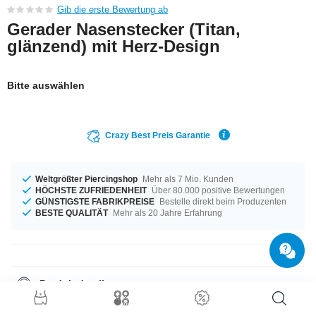
Gib die erste Bewertung ab
Gerader Nasenstecker (Titan,
glänzend) mit Herz-Design
Bitte auswählen
Crazy Best Preis Garantie
Weltgrößter Piercingshop
Mehr als 7 Mio. Kunden
HÖCHSTE ZUFRIEDENHEIT
Über 80.000 positive Bewertungen
GÜNSTIGSTE FABRIKPREISE
Bestelle direkt beim Produzenten
BESTE QUALITÄT
Mehr als 20 Jahre Erfahrung
Produktdetails
Groß oder klein, das entscheidest du allein – verfügbar in den
Materialstärken 0,8 mm und 1,0 mm. Für dich erhältlich in der Länge von