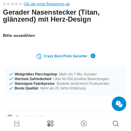
Gib die erste Bewertung ab
Gerader Nasenstecker (Titan,
glänzend) mit Herz-Design
Bitte auswählen
Crazy Best Preis Garantie
Weltgrößter Piercingshop
Mehr als 7 Mio. Kunden
Höchste Zufriedenheit
Über 80.000 positive Bewertungen
Günstigste Fabrikpreise
Bestelle direkt beim Produzenten
Beste Qualität
Mehr als 20 Jahre Erfahrung
Produktdetails
Groß oder klein, das entscheidest du allein – verfügbar in den
Materialstärken 0,8 mm und 1,0 mm. Für dich erhältlich in der Länge von