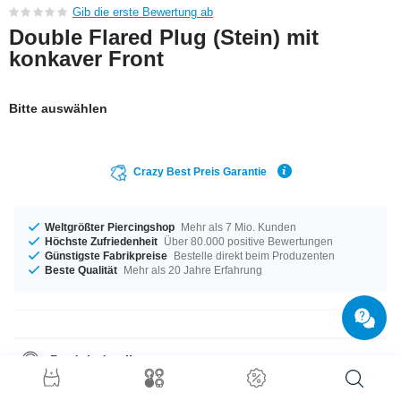
Gib die erste Bewertung ab
Double Flared Plug (Stein) mit
konkaver Front
Bitte auswählen
Crazy Best Preis Garantie
Weltgrößter Piercingshop
Mehr als 7 Mio. Kunden
Höchste Zufriedenheit
Über 80.000 positive Bewertungen
Günstigste Fabrikpreise
Bestelle direkt beim Produzenten
Beste Qualität
Mehr als 20 Jahre Erfahrung
Produktdetails
Groß oder klein, das entscheidest du allein – verfügbar in den
Durchmessern von 6 mm bis 20 mm. Ein fantastisches Produkt, wie für