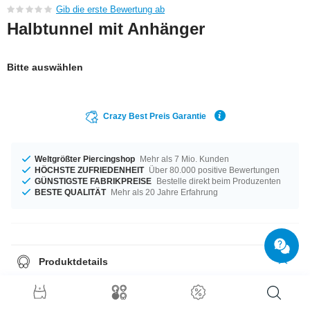
Gib die erste Bewertung ab
Halbtunnel mit Anhänger
Bitte auswählen
Crazy Best Preis Garantie
Weltgrößter Piercingshop
Mehr als 7 Mio. Kunden
HÖCHSTE ZUFRIEDENHEIT
Über 80.000 positive Bewertungen
GÜNSTIGSTE FABRIKPREISE
Bestelle direkt beim Produzenten
BESTE QUALITÄT
Mehr als 20 Jahre Erfahrung
Produktdetails
Halbtunnel, auch Saddle Hangers genannt, sind ein echter Hit für alle
gedehnten Lobes. Durch ihre einzigartige Form sind sie ein echter
Blickfang und lassen sich leicht in dein Ohr einfügen und wieder