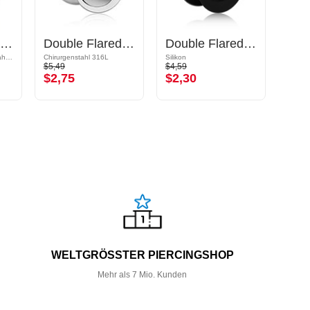
Double Flared Tunnel (Chirurgenstahl, gold, glänzend)
Double Flared Tunnel (Chirurgenstahl, silber, glänzend)
Double Flared Tunnel (Silikon, mehrere Farben)
Vergoldeter Chirurgenstahl 316L
Chirurgenstahl 316L
Silikon
Schmuc
$5,49
$4,59
$12,9
$2,75
$2,30
$6,
WELTGRÖSSTER PIERCINGSHOP
Mehr als 7 Mio. Kunden