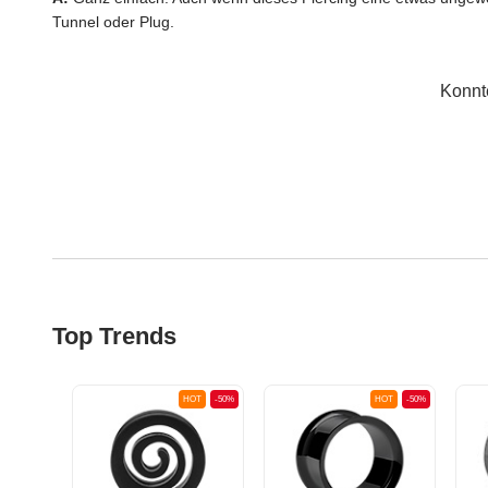
Tunnel oder Plug.
Konnt
Top Trends
OT
-50%
HOT
-50%
HOT
-50%