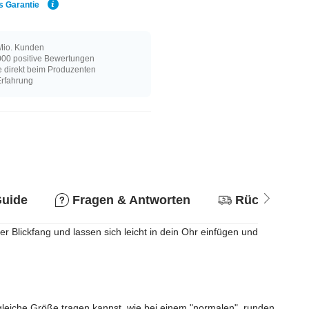
s Garantie
Mio. Kunden
00 positive Bewertungen
e direkt beim Produzenten
Erfahrung
Guide
Fragen & Antworten
Rückgabere
er Blickfang und lassen sich leicht in dein Ohr einfügen und
leiche Größe tragen kannst, wie bei einem "normalen", runden