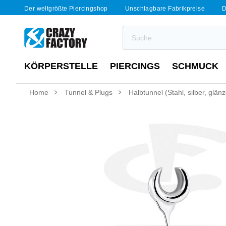
Der weltgrößte Piercingshop
Unschlagbare Fabrikpreise
D
KÖRPERSTELLE
PIERCINGS
SCHMUCK
Home
Tunnel & Plugs
Halbtunnel (Stahl, silber, glän