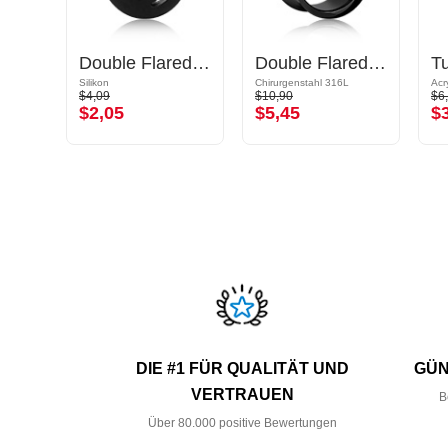
Tunnel mit Gewinde (Chirurgenstahl, silber, glänzend)
Double Flared Tunnel (Silikon, mehrere Farben) mit Spiralen-Design
Double Flared Tunnel (Chirurgenstahl, schwarz, glänzend)
Silikon
Chirurgenstahl 316L
Acr
$4,09
$10,90
$6
$2,05
$5,45
$
DIE #1 FÜR QUALITÄT UND
GÜN
VERTRAUEN
B
Über 80.000 positive Bewertungen