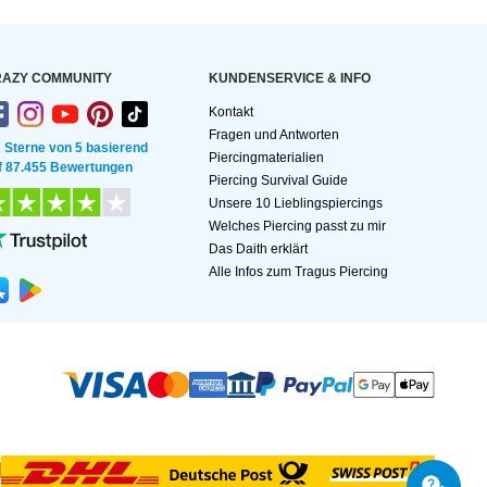
AZY COMMUNITY
KUNDEN­SERVICE & INFO
Kontakt
Fragen und Antworten
2 Sterne von 5 basierend
Piercingmaterialien
f 87.455 Bewertungen
Piercing Survival Guide
Unsere 10 Lieblingspiercings
Welches Piercing passt zu mir
Das Daith erklärt
Alle Infos zum Tragus Piercing