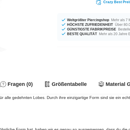
Crazy Best Prei
Weltgrößter Piercingshop
Mehr als 7 
HÖCHSTE ZUFRIEDENHEIT
Über 80.0
GÜNSTIGSTE FABRIKPREISE
Bestell
BESTE QUALITÄT
Mehr als 20 Jahre 
Fragen (0)
Größentabelle
Material 
r alle gedehnten Lobes. Durch ihre einzigartige Form sind sie ein echt
hnliche Form hat, haben wir es genau so ausgemessen, dass du die g