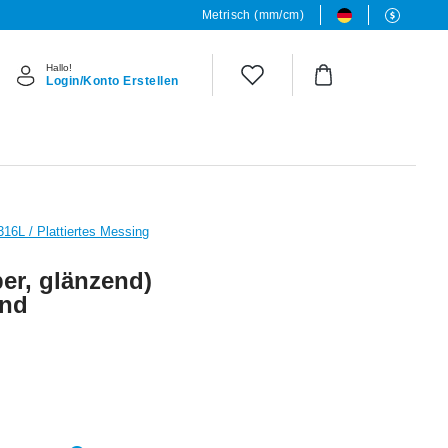
Metrisch (mm/cm)
Hallo!
Login/Konto Erstellen
316L / Plattiertes Messing
ber, glänzend)
und