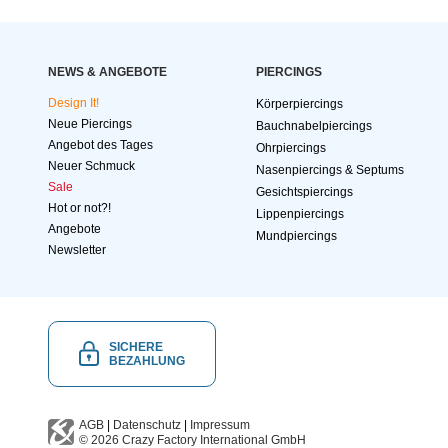
NEWS & ANGEBOTE
PIERCINGS
Design It!
Körperpiercings
Neue Piercings
Bauchnabelpiercings
Angebot des Tages
Ohrpiercings
Neuer Schmuck
Nasenpiercings & Septums
Sale
Gesichtspiercings
Hot or not?!
Lippenpiercings
Angebote
Mundpiercings
Newsletter
SICHERE
BEZAHLUNG
AGB
|
Datenschutz
|
Impressum
© 2026
Crazy Factory International
GmbH