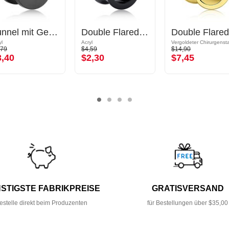
Tunnel mit Gewinde (Acryl, mehrere Farben)
Double Flared Tunnel (Acryl, mehrere Farben)
yl
Acryl
,79
$4,59
$14,90
3,40
$2,30
$7,45
STIGSTE FABRIKPREISE
GRATISVERSAND
estelle direkt beim Produzenten
für Bestellungen über $35,00