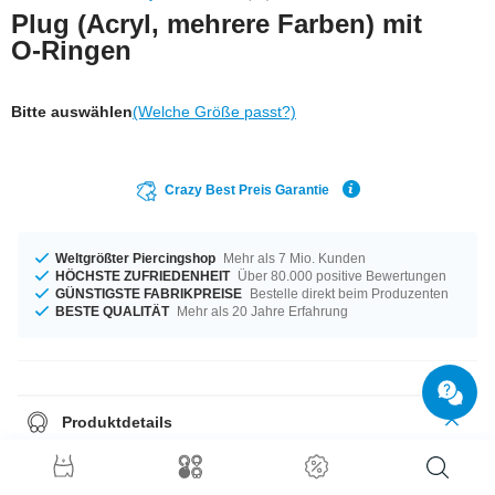
Plug (Acryl, mehrere Farben) mit
O-Ringen
Bitte auswählen
(Welche Größe passt?)
Crazy Best Preis Garantie
Weltgrößter Piercingshop
Mehr als 7 Mio. Kunden
HÖCHSTE ZUFRIEDENHEIT
Über 80.000 positive Bewertungen
GÜNSTIGSTE FABRIKPREISE
Bestelle direkt beim Produzenten
BESTE QUALITÄT
Mehr als 20 Jahre Erfahrung
Produktdetails
Dieser
Plug aus Acryl
kommt einfarbig daher und ist daher ein
Must-Have für jeden Ohrtunnel-Träger
.