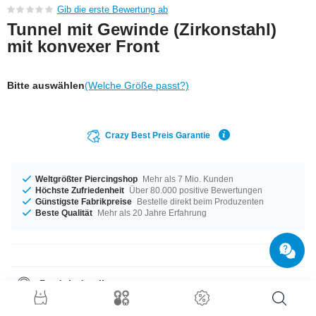
Gib die erste Bewertung ab
Tunnel mit Gewinde (Zirkonstahl)
mit konvexer Front
Bitte auswählen
(Welche Größe passt?)
Crazy Best Preis Garantie
Weltgrößter Piercingshop
Mehr als 7 Mio. Kunden
Höchste Zufriedenheit
Über 80.000 positive Bewertungen
Günstigste Fabrikpreise
Bestelle direkt beim Produzenten
Beste Qualität
Mehr als 20 Jahre Erfahrung
Produktdetails
Für alle Gelegenheiten - erhältlich von 8 mm bis 16 mm Durchmesser. Ein
echt schickes Item in Topqualität und zu einem supergünstigen Preis.