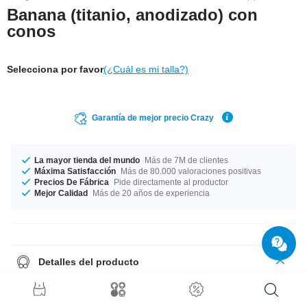
Banana (titanio, anodizado) con
conos
Selecciona por favor
(¿Cuál es mi talla?)
Garantía de mejor precio Crazy
La mayor tienda del mundo
Más de 7M de clientes
Máxima Satisfacción
Más de 80.000 valoraciones positivas
Precios De Fábrica
Pide directamente al productor
Mejor Calidad
Más de 20 años de experiencia
Detalles del producto
Fabricado en dos grosores 1.2 mm y 1.6 mm. Elige tu tamaño desde 6
mm a 14 mm de longitud. Disponible en diferentes colores incluyendo
azul y arco iris. Producido en tamaños desde 3x3 mm hasta 5 mm ¡Haz